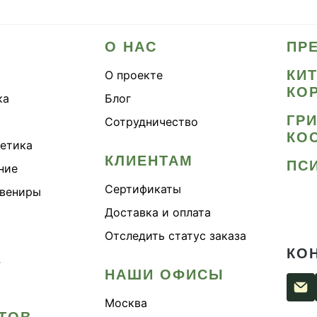
О НАС
ПР
КИ
О проекте
КО
ка
Блог
ГР
Сотрудничество
КО
метика
КЛИЕНТАМ
ПС
ние
Сертификаты
увениры
Доставка и оплата
Отследить статус заказа
КО
›
НАШИ ОФИСЫ
Москва