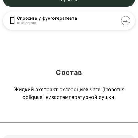
Спросить у фунготерапевта
в Telegram
Состав
Жидкий экстракт склероциев чаги (Inonotus
obliquus) низкотемпературной сушки.