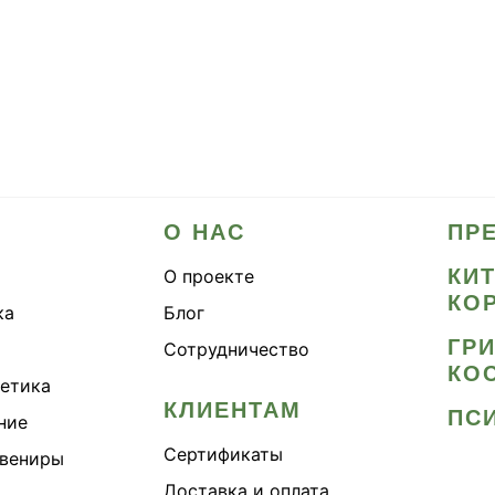
О НАС
ПР
КИ
О проекте
КО
ка
Блог
ГР
Сотрудничество
КО
метика
КЛИЕНТАМ
ПС
ние
Сертификаты
увениры
Доставка и оплата